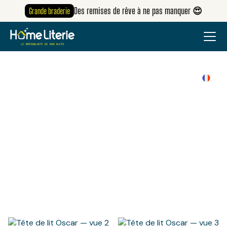
Des remises de rêve à ne pas manquer 😍
Grande braderie