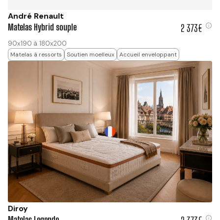
André Renault
Matelas Hybrid souple
2 373€
2 373 €
90x190 à 180x200
Matelas à ressorts
Soutien moelleux
Accueil enveloppant
Diroy
Matelas Legende