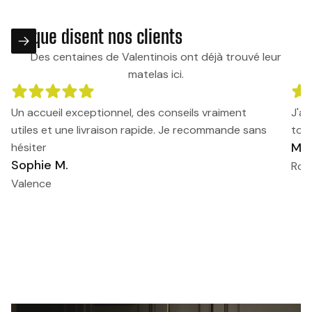
Ce que disent nos clients
Des centaines de Valentinois ont déjà trouvé leur
matelas ici.
Un accueil exceptionnel, des conseils vraiment
J'av
utiles et une livraison rapide. Je recommande sans
tout
Mar
hésiter
Sophie M.
Rom
Valence