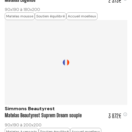
2 373€
2 373 €
90x190 à 180x200
Matelas mousse
Soutien équilibré
Accueil moelleux
Simmons Beautyrest
Matelas Beautyrest Suprem Dream souple
3 872€
3 872 €
90x190 à 200x200
Matelas à ressorts
Soutien équilibré
Accueil moelleux