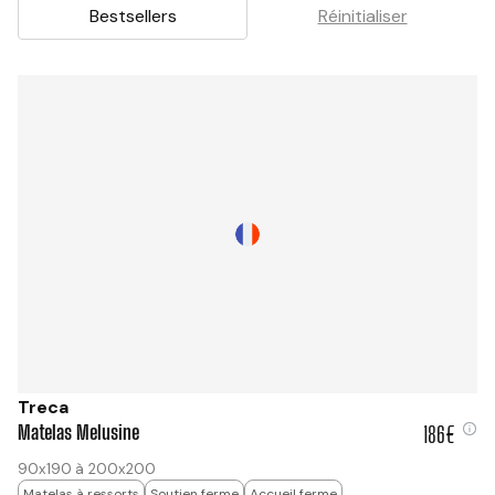
Bestsellers
Réinitialiser
Treca
Matelas Melusine
186€
186 €
90x190 à 200x200
Matelas à ressorts
Soutien ferme
Accueil ferme