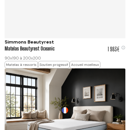
Simmons Beautyrest
Matelas Beautyrest Oceanic
1 983€
1 983 €
90x190 à 200x200
Matelas à ressorts
Soutien progessif
Accueil moelleux