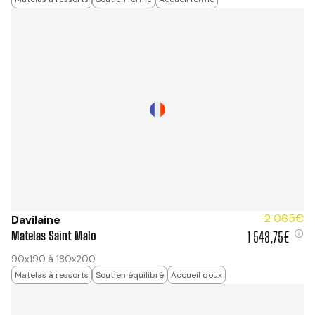
2 065€
Davilaine
Matelas Saint Malo
1 548,75€
1 548,75 €
90x190 à 180x200
Matelas à ressorts
Soutien équilibré
Accueil doux