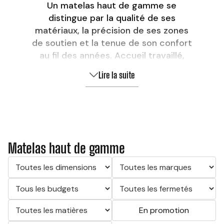
Un matelas haut de gamme se
distingue par la qualité de ses
matériaux, la précision de ses zones
de soutien et la tenue de son confort
au fil des années. Accueil travaillé,
ressorts ensachés, mousses
Lire la suite
techniques ou finitions inspirées de
l’hôtellerie : découvrez à Valence des
modèles conçus pour offrir un
couchage plus précis, plus durable et
plus raffiné.
Matelas haut de gamme
En promotion