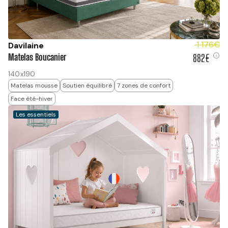
1 176€
Davilaine
Matelas Boucanier
882€
882 €
140x190
Matelas mousse
Soutien équilibré
7 zones de confort
Face été-hiver
Les essentiels