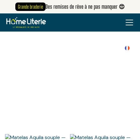
Des remises de rêve à ne pas manquer 😍
Grande braderie