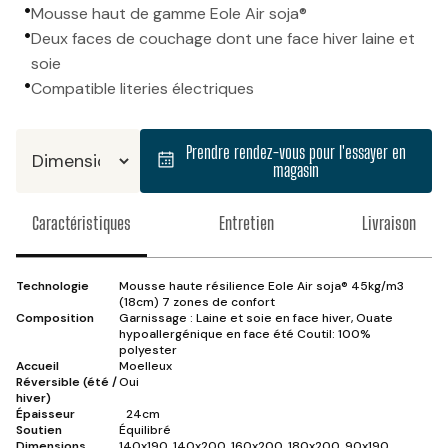
•
Mousse haut de gamme Eole Air soja®
•
Deux faces de couchage dont une face hiver laine et
soie
•
Compatible literies électriques
Prendre rendez-vous pour l'essayer en
magasin
Caractéristiques
Entretien
Livraison
Technologie
Mousse haute résilience Eole Air soja® 45kg/m3
(18cm) 7 zones de confort
Composition
Garnissage : Laine et soie en face hiver, Ouate
hypoallergénique en face été Coutil: 100%
polyester
Accueil
Moelleux
Réversible (été /
Oui
hiver)
Épaisseur
24cm
Soutien
Équilibré
Dimensions
140x190, 140x200, 160x200, 180x200, 90x190,